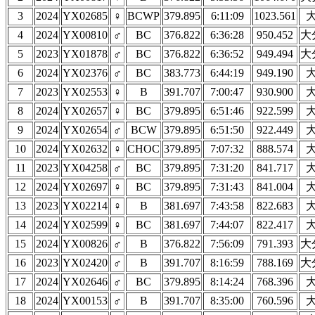
3
2024
YX02685
♀
BCWP
379.895
6:11:09
1023.561
4
2024
YX00810
♂
BC
376.822
6:36:28
950.452
大
5
2023
YX01878
♂
BC
376.822
6:36:52
949.494
大
6
2024
YX02376
♂
BC
383.773
6:44:19
949.190
7
2023
YX02553
♀
B
391.707
7:00:47
930.900
8
2024
YX02657
♀
BC
379.895
6:51:46
922.599
9
2024
YX02654
♂
BCW
379.895
6:51:50
922.449
10
2024
YX02632
♀
CHOC
379.895
7:07:32
888.574
11
2023
YX04258
♂
BC
379.895
7:31:20
841.717
12
2024
YX02697
♀
BC
379.895
7:31:43
841.004
13
2023
YX02214
♀
B
381.697
7:43:58
822.683
14
2024
YX02599
♀
BC
381.697
7:44:07
822.417
15
2024
YX00826
♂
B
376.822
7:56:09
791.393
大
16
2023
YX02420
♂
B
391.707
8:16:59
788.169
大
17
2024
YX02646
♂
BC
379.895
8:14:24
768.396
18
2024
YX00153
♂
B
391.707
8:35:00
760.596