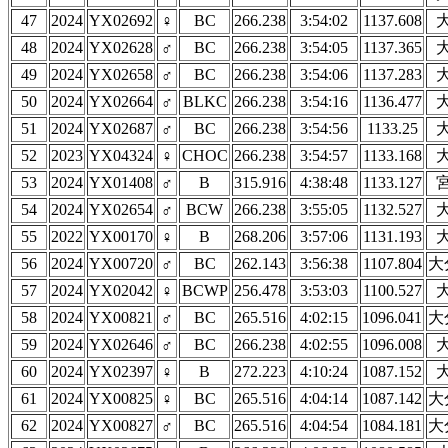
47
2024
YX02692
♀
BC
266.238
3:54:02
1137.608
48
2024
YX02628
♂
BC
266.238
3:54:05
1137.365
49
2024
YX02658
♂
BC
266.238
3:54:06
1137.283
50
2024
YX02664
♂
BLKC
266.238
3:54:16
1136.477
51
2024
YX02687
♂
BC
266.238
3:54:56
1133.25
52
2023
YX04324
♀
CHOC
266.238
3:54:57
1133.168
53
2024
YX01408
♂
B
315.916
4:38:48
1133.127
54
2024
YX02654
♂
BCW
266.238
3:55:05
1132.527
55
2022
YX00170
♀
B
268.206
3:57:06
1131.193
56
2024
YX00720
♂
BC
262.143
3:56:38
1107.804
大
57
2024
YX02042
♀
BCWP
256.478
3:53:03
1100.527
58
2024
YX00821
♂
BC
265.516
4:02:15
1096.041
大
59
2024
YX02646
♂
BC
266.238
4:02:55
1096.008
60
2024
YX02397
♀
B
272.223
4:10:24
1087.152
61
2024
YX00825
♀
BC
265.516
4:04:14
1087.142
大
62
2024
YX00827
♂
BC
265.516
4:04:54
1084.181
大