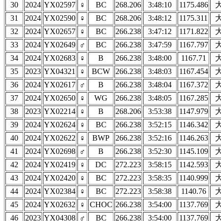
30
2024
YX02597
♀
BC
268.206
3:48:10
1175.486
31
2024
YX02590
♀
BC
268.206
3:48:12
1175.311
32
2024
YX02657
♀
BC
266.238
3:47:12
1171.822
33
2024
YX02649
♂
BC
266.238
3:47:59
1167.797
34
2024
YX02683
♀
B
266.238
3:48:00
1167.71
35
2023
YX04321
♀
BCW
266.238
3:48:03
1167.454
36
2024
YX02617
♂
B
266.238
3:48:04
1167.372
37
2024
YX02650
♀
WG
266.238
3:48:05
1167.285
38
2023
YX02214
♀
B
268.206
3:53:38
1147.979
39
2024
YX02624
♀
BC
266.238
3:52:15
1146.342
40
2024
YX02622
♀
BWP
266.238
3:52:16
1146.263
41
2024
YX02698
♂
B
266.238
3:52:30
1145.109
42
2024
YX02419
♀
DC
272.223
3:58:15
1142.593
43
2024
YX02420
♀
BC
272.223
3:58:35
1140.999
44
2024
YX02384
♀
BC
272.223
3:58:38
1140.76
45
2024
YX02632
♀
CHOC
266.238
3:54:00
1137.769
46
2023
YX04308
♂
BC
266.238
3:54:00
1137.769