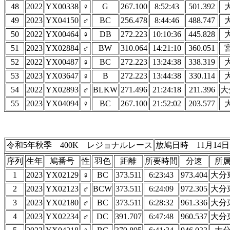
48
2022
YX00338
♀
G
267.100
8:52:43
501.392
49
2023
YX04150
♂
BC
256.478
8:44:46
488.747
50
2022
YX00464
♀
DB
272.223
10:10:36
445.828
51
2023
YX02884
♂
BW
310.064
14:21:10
360.051
52
2022
YX00487
♀
BC
272.223
13:24:38
338.319
53
2023
YX03647
♀
B
272.223
13:44:38
330.114
54
2022
YX02893
♂
BLKW
271.496
21:24:18
211.396
大
55
2023
YX04094
♀
BC
267.100
21:52:02
203.577
令和5年秋季 400K レジョナルレース
放鳩日時 11月14日
序列
生年
鳩番号
性
羽色
距離
所要時間
分速
所
1
2023
YX02129
♀
BC
373.511
6:23:43
973.404
大分
2
2023
YX02123
♂
BCW
373.511
6:24:09
972.305
大分
3
2023
YX02180
♂
BC
373.511
6:28:32
961.336
大分
4
2023
YX02234
♂
DC
391.707
6:47:48
960.537
大分