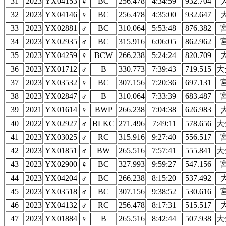
31
2023
YX04153
♀
BC
256.478
4:34:59
932.704
32
2023
YX04146
♀
BC
256.478
4:35:00
932.647
33
2023
YX02881
♂
BC
310.064
5:53:48
876.382
34
2023
YX02935
♂
BC
315.916
6:06:05
862.962
35
2023
YX04259
♀
BCW
266.238
5:24:24
820.709
36
2023
YX01712
♂
B
330.773
7:39:43
719.515
大
37
2023
YX03532
♀
BC
307.156
7:20:36
697.131
38
2023
YX02847
♂
B
310.064
7:33:39
683.487
39
2021
YX01614
♀
BWP
266.238
7:04:38
626.983
40
2022
YX02927
♂
BLKC
271.496
7:49:11
578.656
大
41
2023
YX03025
♂
RC
315.916
9:27:40
556.517
42
2023
YX01851
♂
BW
265.516
7:57:41
555.841
大
43
2023
YX02900
♀
BC
327.993
9:59:27
547.156
44
2023
YX04204
♂
BC
266.238
8:15:20
537.492
45
2023
YX03518
♂
BC
307.156
9:38:52
530.616
46
2023
YX04132
♂
RC
256.478
8:17:31
515.517
47
2023
YX01884
♀
B
265.516
8:42:44
507.938
大