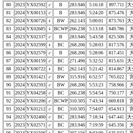
80
2023
YX02592
♂
B
283.946
5:16:18
897.711
大
81
2024
YX00153
♂
B
283.946
5:24:20
875.476
82
2024
YX00726
♀
BW
262.143
5:00:01
873.763
大
83
2024
YX02685
♀
BCWP
266.238
5:13:18
849.786
84
2023
YX02337
♂
B
283.946
5:43:58
825.506
85
2024
YX02599
♀
BC
268.206
5:28:03
817.576
86
2024
YX02579
♂
B
268.206
5:28:06
817.451
87
2024
YX00159
♂
BC
271.496
5:32:52
815.631
大
88
2024
YX00722
♀
BC
262.143
5:21:42
814.867
大
89
2024
YX01421
♂
BW
315.916
6:52:57
765.022
90
2024
YX02593
♂
BW
268.206
5:53:23
758.966
91
2023
YX04258
♂
BC
266.238
5:54:54
750.177
92
2024
YX01206
♂
BCWP
310.505
7:43:34
669.818
93
2024
YX01212
♂
BC
310.505
7:54:07
654.913
94
2023
YX02400
♂
BC
283.946
7:18:34
647.441
大
95
2023
YX02571
♂
BC
283.946
7:19:59
645.356
96
2024
YX01506
♀
BC
307.156
8:03:00
635.933