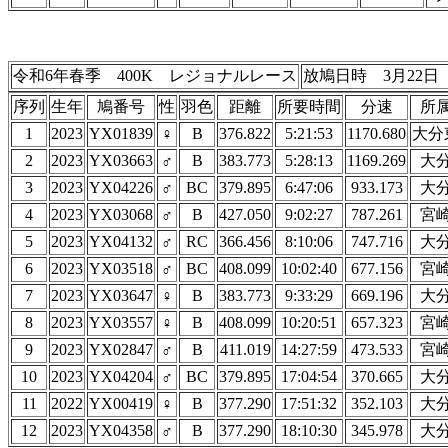
令和6年春季 400K レジョナルレース
放鳩日時 3月22日 
序列
生年
鳩番号
性
羽色
距離
所要時間
分速
所
1
2023
YX01839
♀
B
376.822
5:21:53
1170.680
大分
2
2023
YX03663
♂
B
383.773
5:28:13
1169.269
大
3
2023
YX04226
♂
BC
379.895
6:47:06
933.173
大
4
2023
YX03068
♂
B
427.050
9:02:27
787.261
宮
5
2023
YX04132
♂
RC
366.456
8:10:06
747.716
大
6
2023
YX03518
♂
BC
408.099
10:02:40
677.156
宮
7
2023
YX03647
♀
B
383.773
9:33:29
669.196
大
8
2023
YX03557
♀
B
408.099
10:20:51
657.323
宮
9
2023
YX02847
♂
B
411.019
14:27:59
473.533
宮
10
2023
YX04204
♂
BC
379.895
17:04:54
370.665
大
11
2022
YX00419
♀
B
377.290
17:51:32
352.103
大
12
2023
YX04358
♂
B
377.290
18:10:30
345.978
大