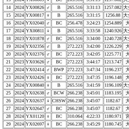
14
2024
YX00826
♂
B
265.516
3:31:13
1257.082
大
15
2024
YX00817
♀
B
265.516
3:31:15
1256.88
大
16
2024
YX02040
♂
BC
256.478
3:24:23
1254.889
17
2024
YX00811
♀
B
265.516
3:33:58
1240.926
大
18
2023
YX01878
♂
BC
265.516
3:34:00
1240.728
大
19
2024
YX02356
♂
B
272.223
3:42:00
1226.229
20
2024
YX02376
♂
BC
272.223
3:42:05
1225.771
21
2023
YX03626
♂
BC
272.223
3:44:17
1213.747
22
2024
YX02414
♂
BWP
272.223
3:47:34
1196.237
23
2024
YX02426
♀
BC
272.223
3:47:35
1196.148
24
2024
YX00840
♀
B
265.516
3:41:59
1196.109
大
25
2024
YX02638
♂
BCW
266.238
3:45:01
1183.195
26
2024
YX02637
♀
CHSW
266.238
3:45:07
1182.67
27
2024
YX02647
♂
BC
266.238
3:45:07
1182.67
28
2024
YX01120
♀
BC
310.064
4:22:33
1180.971
29
2024
YX02697
♀
BC
266.238
3:45:29
1180.745