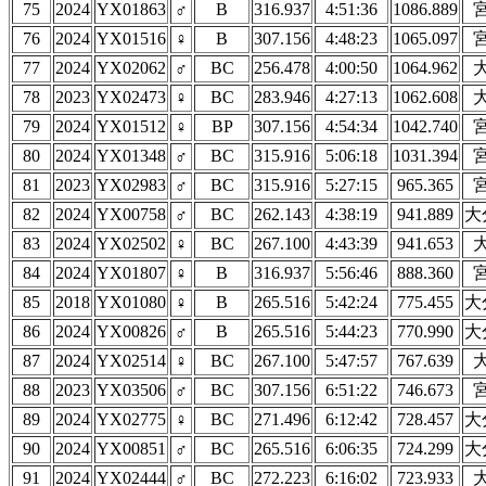
75
2024
YX01863
♂
B
316.937
4:51:36
1086.889
76
2024
YX01516
♀
B
307.156
4:48:23
1065.097
77
2024
YX02062
♂
BC
256.478
4:00:50
1064.962
78
2023
YX02473
♀
BC
283.946
4:27:13
1062.608
79
2024
YX01512
♀
BP
307.156
4:54:34
1042.740
80
2024
YX01348
♂
BC
315.916
5:06:18
1031.394
81
2023
YX02983
♂
BC
315.916
5:27:15
965.365
82
2024
YX00758
♂
BC
262.143
4:38:19
941.889
大
83
2024
YX02502
♀
BC
267.100
4:43:39
941.653
84
2024
YX01807
♀
B
316.937
5:56:46
888.360
85
2018
YX01080
♀
B
265.516
5:42:24
775.455
大
86
2024
YX00826
♂
B
265.516
5:44:23
770.990
大
87
2024
YX02514
♀
BC
267.100
5:47:57
767.639
88
2023
YX03506
♂
BC
307.156
6:51:22
746.673
89
2024
YX02775
♀
BC
271.496
6:12:42
728.457
大
90
2024
YX00851
♂
BC
265.516
6:06:35
724.299
大
91
2024
YX02444
♂
BC
272.223
6:16:02
723.933