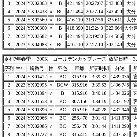
3
2024
YX02363
♀
B
421.494
20:27:07
343.483
大分
4
2024
YX02438
♀
BC
421.494
20:27:14
343.450
大分
5
2024
YX02560
♀
BC
416.110
21:17:56
325.611
大分
6
2024
YX00300
♀
B
418.390
21:32:40
323.664
大分
7
2023
YX03682
♀
B
421.494
22:19:50
314.586
大分
8
2023
YX04083
♂
BC
416.110
22:57:10
302.149
大分
令和7年春季 300K ゴールデンカップレース
放鳩日時 3
序列
生年
鳩番号
性
羽色
距離
所要時間
分速
1
2024
YX01412
♂
BC
315.916
3:39:32
1439.036
2
2023
YX02995
♀
BCW
315.916
3:39:53
1436.745
3
2024
YX01394
♂
B
315.916
3:40:18
1434.026
4
2024
YX01558
♀
BC
307.156
3:34:19
1433.192
5
2024
YX01396
♂
BC
315.916
3:40:28
1432.946
6
2024
YX02066
♀
BC
256.478
3:01:41
1411.678
7
2024
YX02086
♂
BC
256.478
3:01:44
1411.290
8
2024
YX01727
♀
BC
315.415
3:44:05
1407.581