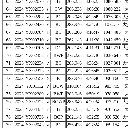
63
2024
YX02675
♂
B
266.238
4:06:23
1080.585
64
2024
YX02635
♀
GW
266.238
4:06:28
1080.222
65
2023
YX02282
♀
BC
283.946
4:23:49
1076.303
大
66
2023
YX02436
♂
BC
283.946
4:24:50
1072.17
大
67
2024
YX00784
♀
BC
268.206
4:16:47
1044.485
68
2024
YX00710
♀
BC
262.143
4:11:28
1042.459
大
69
2024
YX00703
♀
DC
262.143
4:11:31
1042.251
大
70
2024
YX02358
♂
BWP
272.223
4:22:36
1036.645
71
2023
YX02234
♂
BC
283.946
4:36:24
1027.301
大
72
2024
YX02373
♂
BC
272.223
4:26:45
1020.517
73
2023
YX02553
♀
B
283.946
4:46:46
990.166
74
2024
YX01112
♂
BCW
310.064
5:15:12
983.705
75
2023
YX02289
♀
BWP
283.946
4:50:19
978.058
76
2023
YX02552
♀
BCWP
283.946
4:50:34
977.216
大
77
2023
YX04334
♂
B
266.238
4:34:19
970.552
78
2024
YX00736
♀
BCP
262.143
4:32:55
960.526
大
79
2024
YX02043
♀
BC
256.478
4:27:24
959.154