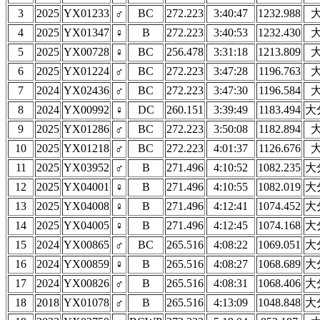
3
2025
YX01233
♂
BC
272.223
3:40:47
1232.988
4
2025
YX01347
♀
B
272.223
3:40:53
1232.430
5
2025
YX00728
♀
BC
256.478
3:31:18
1213.809
6
2025
YX01224
♂
BC
272.223
3:47:28
1196.763
7
2024
YX02436
♂
BC
272.223
3:47:30
1196.584
8
2024
YX00992
♀
DC
260.151
3:39:49
1183.494
大
9
2025
YX01286
♂
BC
272.223
3:50:08
1182.894
10
2025
YX01218
♂
BC
272.223
4:01:37
1126.676
11
2025
YX03952
♂
B
271.496
4:10:52
1082.235
大
12
2025
YX04001
♀
B
271.496
4:10:55
1082.019
大
13
2025
YX04008
♀
B
271.496
4:12:41
1074.452
大
14
2025
YX04005
♀
B
271.496
4:12:45
1074.168
大
15
2024
YX00865
♂
BC
265.516
4:08:22
1069.051
大
16
2024
YX00859
♀
B
265.516
4:08:27
1068.689
大
17
2024
YX00826
♂
B
265.516
4:08:31
1068.406
大
18
2018
YX01078
♂
B
265.516
4:13:09
1048.848
大