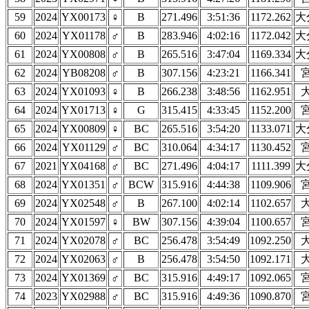
59
2024
YX00173
♀
B
271.496
3:51:36
1172.262
大
60
2024
YX01178
♂
B
283.946
4:02:16
1172.042
大
61
2024
YX00808
♂
B
265.516
3:47:04
1169.334
大
62
2024
YB08208
♂
B
307.156
4:23:21
1166.341
63
2024
YX01093
♀
B
266.238
3:48:56
1162.951
64
2024
YX01713
♀
G
315.415
4:33:45
1152.200
65
2024
YX00809
♀
BC
265.516
3:54:20
1133.071
大
66
2024
YX01129
♂
BC
310.064
4:34:17
1130.452
67
2021
YX04168
♂
BC
271.496
4:04:17
1111.399
大
68
2024
YX01351
♂
BCW
315.916
4:44:38
1109.906
69
2024
YX02548
♂
B
267.100
4:02:14
1102.657
70
2024
YX01597
♀
BW
307.156
4:39:04
1100.657
71
2024
YX02078
♂
BC
256.478
3:54:49
1092.250
72
2024
YX02063
♂
B
256.478
3:54:50
1092.171
73
2024
YX01369
♂
BC
315.916
4:49:17
1092.065
74
2023
YX02988
♂
BC
315.916
4:49:36
1090.870