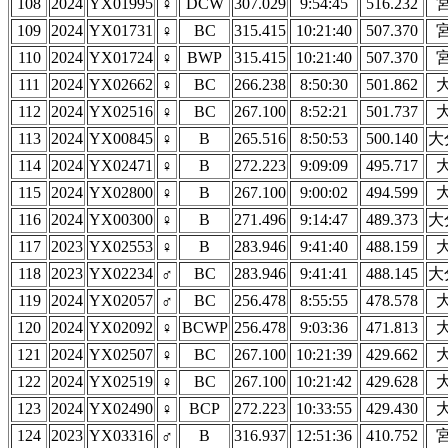
108
2024
YX01995
♀
DCW
307.029
9:54:45
516.232
109
2024
YX01731
♀
BC
315.415
10:21:40
507.370
110
2024
YX01724
♀
BWP
315.415
10:21:40
507.370
111
2024
YX02662
♀
BC
266.238
8:50:30
501.862
112
2024
YX02516
♀
BC
267.100
8:52:21
501.737
113
2024
YX00845
♀
B
265.516
8:50:53
500.140
大
114
2024
YX02471
♀
B
272.223
9:09:09
495.717
115
2024
YX02800
♀
B
267.100
9:00:02
494.599
116
2024
YX00300
♀
B
271.496
9:14:47
489.373
大
117
2023
YX02553
♀
B
283.946
9:41:40
488.159
118
2023
YX02234
♂
BC
283.946
9:41:41
488.145
大
119
2024
YX02057
♂
BC
256.478
8:55:55
478.578
120
2024
YX02092
♀
BCWP
256.478
9:03:36
471.813
121
2024
YX02507
♀
BC
267.100
10:21:39
429.662
122
2024
YX02519
♀
BC
267.100
10:21:42
429.628
123
2024
YX02490
♀
BCP
272.223
10:33:55
429.430
124
2023
YX03316
♂
B
316.937
12:51:36
410.752