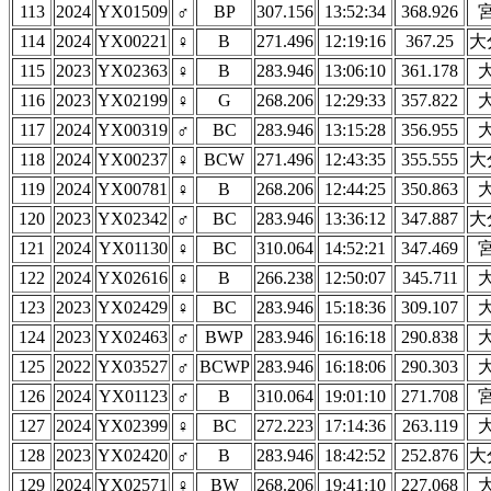
113
2024
YX01509
♂
BP
307.156
13:52:34
368.926
114
2024
YX00221
♀
B
271.496
12:19:16
367.25
大
115
2023
YX02363
♀
B
283.946
13:06:10
361.178
116
2023
YX02199
♀
G
268.206
12:29:33
357.822
117
2024
YX00319
♂
BC
283.946
13:15:28
356.955
118
2024
YX00237
♀
BCW
271.496
12:43:35
355.555
大
119
2024
YX00781
♀
B
268.206
12:44:25
350.863
120
2023
YX02342
♂
BC
283.946
13:36:12
347.887
大
121
2024
YX01130
♀
BC
310.064
14:52:21
347.469
122
2024
YX02616
♀
B
266.238
12:50:07
345.711
123
2023
YX02429
♀
BC
283.946
15:18:36
309.107
124
2023
YX02463
♂
BWP
283.946
16:16:18
290.838
125
2022
YX03527
♂
BCWP
283.946
16:18:06
290.303
126
2024
YX01123
♂
B
310.064
19:01:10
271.708
127
2024
YX02399
♀
BC
272.223
17:14:36
263.119
128
2023
YX02420
♂
B
283.946
18:42:52
252.876
大
129
2024
YX02571
♀
BW
268.206
19:41:10
227.068