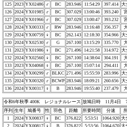
125
2023
YX02486
♂
BC
283.946
11:54:29
397.414
大
126
2024
YX01985
♂
BC
307.029
13:00:46
393.240
127
2024
YX01966
♂
BC
307.029
13:00:47
393.232
128
2024
YX00333
♂
RW
283.946
13:16:48
356.357
129
2024
YX00759
♀
BC
262.143
12:18:30
354.966
大
130
2024
YX02530
♂
G
267.100
13:15:29
335.770
131
2023
YX01986
♀
BC
271.496
14:21:58
314.972
大
132
2024
YX02560
♀
BC
267.100
14:38:04
304.191
133
2023
YX04068
♀
BC
267.100
15:07:14
294.411
134
2024
YX00299
♂
BLKC
271.496
15:55:59
283.996
大
135
2024
YX00320
♂
BCWP
283.946
18:09:21
260.656
大
136
2024
YX00317
♀
B
283.946
19:55:40
237.479
令和6年秋季 400K レジョナルレース
放鳩日時 11月4日 7
序列
生年
鳩番号
性
羽色
距離
所要時間
分速
1
2024
YX00837
♀
BC
376.822
5:53:51
1064.920
大
2
2024
YX00817
♀
B
376.822
5:53:56
1064.670
大