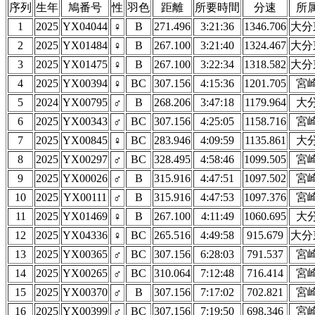
序列
生年
鳩番号
性
羽色
距離
所要時間
分速
所
1
2025
YX04044
♀
B
271.496
3:21:36
1346.706
大分
2
2025
YX01484
♀
B
267.100
3:21:40
1324.467
大分
3
2025
YX01475
♀
B
267.100
3:22:34
1318.582
大分
4
2025
YX00394
♀
BC
307.156
4:15:36
1201.705
宮
5
2024
YX00795
♂
B
268.206
3:47:18
1179.964
大
6
2025
YX00343
♂
BC
307.156
4:25:05
1158.716
宮
7
2025
YX00845
♀
BC
283.946
4:09:59
1135.861
大
8
2025
YX00297
♂
BC
328.495
4:58:46
1099.505
宮
9
2025
YX00026
♂
B
315.916
4:47:51
1097.502
宮
10
2025
YX00111
♂
B
315.916
4:47:53
1097.376
宮
11
2025
YX01469
♀
B
267.100
4:11:49
1060.695
大
12
2025
YX04336
♀
BC
265.516
4:49:58
915.679
大分
13
2025
YX00365
♂
BC
307.156
6:28:03
791.537
宮
14
2025
YX00265
♂
BC
310.064
7:12:48
716.414
宮
15
2025
YX00370
♂
B
307.156
7:17:02
702.821
宮
16
2025
YX00399
♂
BC
307.156
7:19:50
698.346
宮