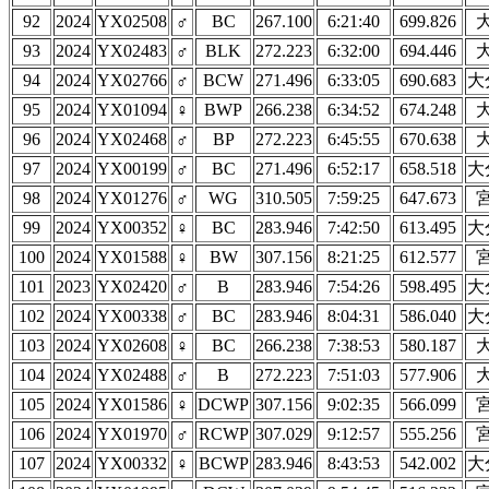
92
2024
YX02508
♂
BC
267.100
6:21:40
699.826
93
2024
YX02483
♂
BLK
272.223
6:32:00
694.446
94
2024
YX02766
♂
BCW
271.496
6:33:05
690.683
大
95
2024
YX01094
♀
BWP
266.238
6:34:52
674.248
96
2024
YX02468
♂
BP
272.223
6:45:55
670.638
97
2024
YX00199
♂
BC
271.496
6:52:17
658.518
大
98
2024
YX01276
♂
WG
310.505
7:59:25
647.673
99
2024
YX00352
♀
BC
283.946
7:42:50
613.495
大
100
2024
YX01588
♀
BW
307.156
8:21:25
612.577
101
2023
YX02420
♂
B
283.946
7:54:26
598.495
大
102
2024
YX00338
♂
BC
283.946
8:04:31
586.040
大
103
2024
YX02608
♀
BC
266.238
7:38:53
580.187
104
2024
YX02488
♂
B
272.223
7:51:03
577.906
105
2024
YX01586
♀
DCWP
307.156
9:02:35
566.099
106
2024
YX01970
♂
RCWP
307.029
9:12:57
555.256
107
2024
YX00332
♀
BCWP
283.946
8:43:53
542.002
大