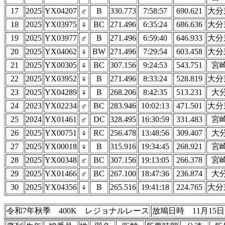
17
2025
YX04207
♂
B
330.773
7:58:57
690.621
大分
18
2025
YX03975
♀
BC
271.496
6:35:24
686.636
大分
19
2025
YX03977
♂
B
271.496
6:59:40
646.933
大分
20
2025
YX04062
♀
BW
271.496
7:29:54
603.458
大分
21
2025
YX00305
♀
BC
307.156
9:24:53
543.751
宮
22
2025
YX03952
♀
B
271.496
8:33:24
528.819
大分
23
2025
YX04289
♀
B
268.206
8:42:35
513.231
大
24
2023
YX02234
♂
BC
283.946
10:02:13
471.501
大分
25
2024
YX01461
♂
DC
328.495
16:30:59
331.483
宮
26
2025
YX00751
♀
RC
256.478
13:48:56
309.407
大
27
2025
YX00018
♀
B
315.916
19:34:45
268.921
宮
28
2025
YX00348
♂
BC
307.156
19:13:05
266.378
宮
29
2025
YX01466
♂
BC
267.100
18:47:36
236.874
大
30
2025
YX04356
♀
B
265.516
19:41:18
224.765
大分
令和7年秋季 400K レジョナルレース
放鳩日時 11月15日