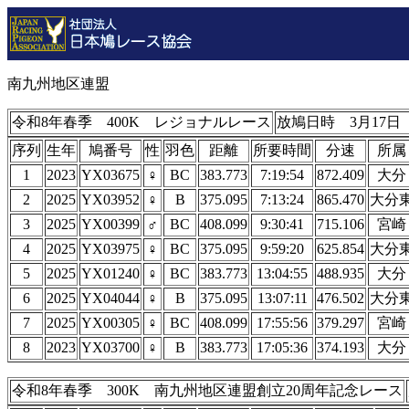
南九州地区連盟
令和8年春季 400K レジョナルレース
放鳩日時 3月17日 
序列
生年
鳩番号
性
羽色
距離
所要時間
分速
所属
1
2023
YX03675
♀
BC
383.773
7:19:54
872.409
大分
2
2025
YX03952
♀
B
375.095
7:13:24
865.470
大分
3
2025
YX00399
♂
BC
408.099
9:30:41
715.106
宮崎
4
2025
YX03975
♀
BC
375.095
9:59:20
625.854
大分
5
2025
YX01240
♀
BC
383.773
13:04:55
488.935
大分
6
2025
YX04044
♀
B
375.095
13:07:11
476.502
大分
7
2025
YX00305
♀
BC
408.099
17:55:56
379.297
宮崎
8
2023
YX03700
♀
B
383.773
17:05:36
374.193
大分
令和8年春季 300K 南九州地区連盟創立20周年記念レース