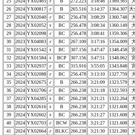
25
2024
YX02465
♂
B
272.223
3:18:46
1369.565
26
2024
YX00817
♂
B
265.516
3:14:37
1364.307
大
27
2024
YX02040
♂
BC
256.478
3:08:29
1360.748
28
2024
YX02052
♀
BC
256.478
3:08:34
1360.149
29
2024
YX02098
♂
BC
256.478
3:08:41
1359.306
30
2023
YX04083
♂
BC
267.100
3:17:16
1354.009
31
2024
YX01542
♀
BC
307.156
3:47:47
1348.458
32
2024
YX01584
♀
BCP
307.156
3:47:51
1348.062
33
2023
YX02937
♂
BC
315.916
3:55:05
1343.848
34
2024
YX02088
♂
BC
256.478
3:13:10
1327.759
35
2024
YX02675
♂
B
266.238
3:21:09
1323.579
36
2024
YX02706
♂
BC
266.238
3:21:18
1322.593
37
2023
YX04285
♀
BC
266.238
3:21:21
1322.264
38
2024
YX02616
♀
B
266.238
3:21:27
1321.608
39
2024
YX02602
♀
BC
266.238
3:21:27
1321.608
40
2024
YX02703
♂
BCW
266.238
3:21:27
1321.608
41
2024
YX02664
♂
BLKC
266.238
3:21:30
1321.280