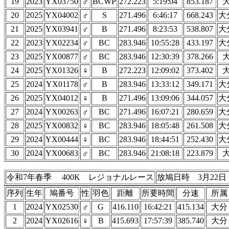
19
2023
YX03750
♂
BCWP
272.223
5:19:04
853.187
20
2025
YX04002
♂
S
271.496
6:46:17
668.243
大
21
2025
YX03941
♂
B
271.496
8:23:53
538.807
大
22
2023
YX02234
♂
BC
283.946
10:55:28
433.197
大
23
2025
YX00877
♂
BC
283.946
12:30:39
378.266
24
2025
YX01326
♀
B
272.223
12:09:02
373.402
25
2024
YX01178
♂
B
283.946
13:33:12
349.171
大
26
2025
YX04012
♀
B
271.496
13:09:06
344.057
大
27
2024
YX00263
♂
BC
271.496
16:07:21
280.659
大
28
2025
YX00832
♀
BC
283.946
18:05:48
261.508
大
29
2024
YX00444
♀
BC
283.946
18:44:51
252.430
大
30
2024
YX00683
♂
BC
283.946
21:08:18
223.879
令和7年春季 400K レジョナルレース
放鳩日時 3月22日
序列
生年
鳩番号
性
羽色
距離
所要時間
分速
所属
1
2024
YX02530
♂
G
416.110
16:42:21
415.134
大分
2
2024
YX02616
♀
B
415.693
17:57:39
385.740
大分