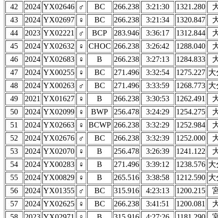
42
2024
YX02646
♂
BC
266.238
3:21:30
1321.280
43
2024
YX02697
♀
BC
266.238
3:21:34
1320.847
44
2023
YX02221
♂
BCP
283.946
3:36:17
1312.844
45
2024
YX02632
♀
CHOC
266.238
3:26:42
1288.040
46
2024
YX02683
♀
B
266.238
3:27:13
1284.833
47
2024
YX00255
♀
BC
271.496
3:32:54
1275.227
大
48
2024
YX00263
♂
BC
271.496
3:33:59
1268.773
大
49
2021
YX01627
♀
B
266.238
3:30:53
1262.491
50
2024
YX02099
♀
BWP
256.478
3:24:29
1254.275
51
2024
YX02663
♀
BCWP
266.238
3:32:29
1252.984
52
2024
YX02676
♂
BC
266.238
3:32:39
1252.000
53
2024
YX02070
♀
B
256.478
3:26:39
1241.122
54
2024
YX00283
♀
B
271.496
3:39:12
1238.576
大
55
2024
YX00829
♀
B
265.516
3:38:58
1212.590
大
56
2024
YX01355
♂
BC
315.916
4:23:13
1200.215
57
2024
YX02625
♀
BC
266.238
3:41:51
1200.081
58
2023
YX02971
♀
B
315.916
4:27:26
1181.290