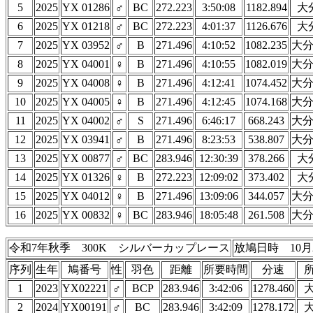
5
2025
YX 01286
♂
BC
272.223
3:50:08
1182.894
大
6
2025
YX 01218
♂
BC
272.223
4:01:37
1126.676
大
7
2025
YX 03952
♂
B
271.496
4:10:52
1082.235
大
8
2025
YX 04001
♀
B
271.496
4:10:55
1082.019
大
9
2025
YX 04008
♀
B
271.496
4:12:41
1074.452
大
10
2025
YX 04005
♀
B
271.496
4:12:45
1074.168
大
11
2025
YX 04002
♂
S
271.496
6:46:17
668.243
大
12
2025
YX 03941
♂
B
271.496
8:23:53
538.807
大
13
2025
YX 00877
♂
BC
283.946
12:30:39
378.266
大
14
2025
YX 01326
♀
B
272.223
12:09:02
373.402
大
15
2025
YX 04012
♀
B
271.496
13:09:06
344.057
大
16
2025
YX 00832
♀
BC
283.946
18:05:48
261.508
大
令和7年秋季 300K シルバーカップレース
放鳩日時 10月
序列
生年
鳩番号
性
羽色
距離
所要時間
分速
1
2023
YX02221
♂
BCP
283.946
3:42:06
1278.460
2
2024
YX00191
♂
BC
283.946
3:42:09
1278.172