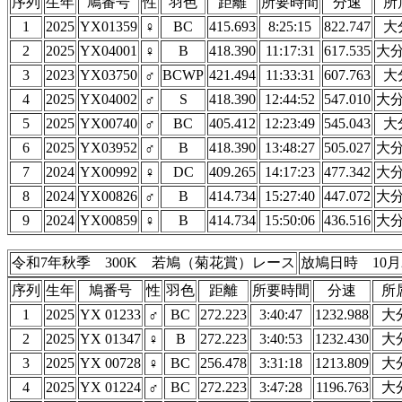
序列
生年
鳩番号
性
羽色
距離
所要時間
分速
所
1
2025
YX01359
♀
BC
415.693
8:25:15
822.747
大
2
2025
YX04001
♀
B
418.390
11:17:31
617.535
大
3
2023
YX03750
♂
BCWP
421.494
11:33:31
607.763
大
4
2025
YX04002
♂
S
418.390
12:44:52
547.010
大
5
2025
YX00740
♂
BC
405.412
12:23:49
545.043
大
6
2025
YX03952
♂
B
418.390
13:48:27
505.027
大
7
2024
YX00992
♀
DC
409.265
14:17:23
477.342
大
8
2024
YX00826
♂
B
414.734
15:27:40
447.072
大
9
2024
YX00859
♀
B
414.734
15:50:06
436.516
大
令和7年秋季 300K 若鳩（菊花賞）レース
放鳩日時 10月
序列
生年
鳩番号
性
羽色
距離
所要時間
分速
所
1
2025
YX 01233
♂
BC
272.223
3:40:47
1232.988
大
2
2025
YX 01347
♀
B
272.223
3:40:53
1232.430
大
3
2025
YX 00728
♀
BC
256.478
3:31:18
1213.809
大
4
2025
YX 01224
♂
BC
272.223
3:47:28
1196.763
大