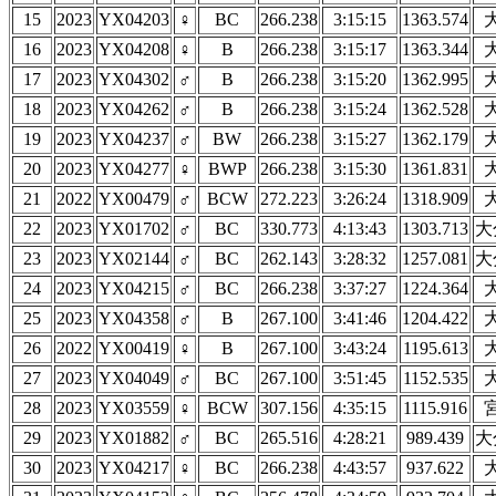
15
2023
YX04203
♀
BC
266.238
3:15:15
1363.574
16
2023
YX04208
♀
B
266.238
3:15:17
1363.344
17
2023
YX04302
♂
B
266.238
3:15:20
1362.995
18
2023
YX04262
♂
B
266.238
3:15:24
1362.528
19
2023
YX04237
♂
BW
266.238
3:15:27
1362.179
20
2023
YX04277
♀
BWP
266.238
3:15:30
1361.831
21
2022
YX00479
♂
BCW
272.223
3:26:24
1318.909
22
2023
YX01702
♂
BC
330.773
4:13:43
1303.713
大
23
2023
YX02144
♂
BC
262.143
3:28:32
1257.081
大
24
2023
YX04215
♂
BC
266.238
3:37:27
1224.364
25
2023
YX04358
♂
B
267.100
3:41:46
1204.422
26
2022
YX00419
♀
B
267.100
3:43:24
1195.613
27
2023
YX04049
♂
BC
267.100
3:51:45
1152.535
28
2023
YX03559
♀
BCW
307.156
4:35:15
1115.916
29
2023
YX01882
♂
BC
265.516
4:28:21
989.439
大
30
2023
YX04217
♀
BC
266.238
4:43:57
937.622