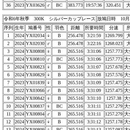
36
2023
YX03626
♂
BC
383.773
19:57:36
320.451
令和6年秋季 300K シルバーカップレース
放鳩日時 10月
序列
生年
鳩番号
性
羽色
距離
所要時間
分速
1
2024
YX02034
♀
B
256.478
3:21:59
1269.799
2
2024
YX02030
♂
B
256.478
3:22:16
1268.023
3
2024
YX00808
♀
B
265.516
3:31:06
1257.773
大
4
2024
YX00810
♂
BC
265.516
3:31:06
1257.773
大
5
2024
YX00823
♀
B
265.516
3:31:07
1257.678
大
6
2024
YX00829
♀
B
265.516
3:31:08
1257.576
大
7
2023
YX01839
♀
B
265.516
3:31:09
1257.475
大
8
2022
YX03066
♂
B
265.516
3:31:09
1257.475
大
9
2024
YX00842
♀
B
265.516
3:31:10
1257.38
大
10
2024
YX00837
♀
BC
265.516
3:31:11
1257.279
大
11
2024
YX00804
♂
B
265.516
3:31:11
1257.279
大
12
2024
YX00805
♀
B
265.516
3:31:12
1257.178
大
13
2024
YX00809
♀
BC
265.516
3:31:13
1257.082
大