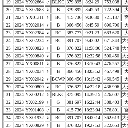
19
2024
YX02664
♂
BLKC
379.895
8:24:29
753.038
20
2024
YX02683
♀
B
379.895
8:45:53
722.394
21
2024
YX01311
♀
BC
415.736
9:36:30
721.137
22
2024
YX02014
♀
B
366.456
8:45:59
696.706
23
2024
YX02384
♀
BC
383.773
9:21:23
683.620
24
2023
YX02234
♂
BC
391.707
9:43:02
671.843
大
25
2024
YX00823
♀
B
376.822
11:58:06
524.748
大
26
2024
YX00840
♀
B
376.822
12:32:58
500.450
大
27
2024
YX00811
♀
B
376.822
13:10:43
476.557
大
28
2024
YX02034
♀
B
366.456
13:03:52
467.498
29
2024
YX02042
♀
BCWP
366.456
13:15:42
460.545
30
2024
YX00809
♀
BC
376.822
14:22:18
436.996
大
31
2024
YX00212
♀
BLKC
375.095
14:39:15
426.607
大
32
2023
YX02199
♀
G
381.697
16:22:44
388.403
33
2024
YX01408
♂
B
415.736
18:23:04
376.891
34
2023
YX01932
♀
BC
391.707
18:00:14
362.613
大
35
2024
YX00829
♀
B
376.822
19:27:53
322.653
大