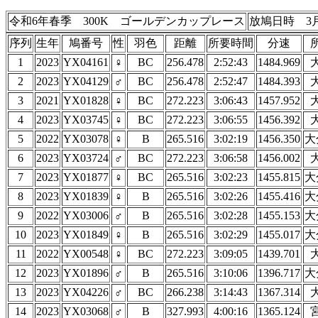
令和6年春季 300K ゴールデンカップレース
放鳩日時 3月
序列
生年
鳩番号
性
羽色
距離
所要時間
分速
1
2023
YX04161
♀
BC
256.478
2:52:43
1484.969
2
2023
YX04129
♂
BC
256.478
2:52:47
1484.393
3
2021
YX01828
♀
BC
272.223
3:06:43
1457.952
4
2023
YX03745
♀
BC
272.223
3:06:55
1456.392
5
2022
YX03078
♀
B
265.516
3:02:19
1456.350
大
6
2023
YX03724
♂
BC
272.223
3:06:58
1456.002
7
2023
YX01877
♀
BC
265.516
3:02:23
1455.815
大
8
2023
YX01839
♀
B
265.516
3:02:26
1455.416
大
9
2022
YX03006
♂
B
265.516
3:02:28
1455.153
大
10
2023
YX01849
♀
B
265.516
3:02:29
1455.017
大
11
2022
YX00548
♀
BC
272.223
3:09:05
1439.701
12
2023
YX01896
♂
B
265.516
3:10:06
1396.717
大
13
2023
YX04226
♂
BC
266.238
3:14:43
1367.314
14
2023
YX03068
♂
B
327.993
4:00:16
1365.124