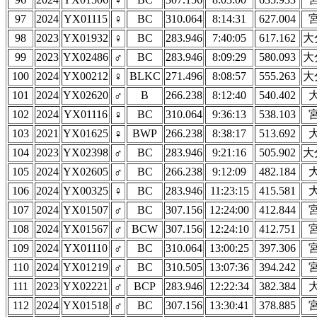
97
2024
YX01115
♀
BC
310.064
8:14:31
627.004
98
2023
YX01932
♀
BC
283.946
7:40:05
617.162
大
99
2023
YX02486
♂
BC
283.946
8:09:29
580.093
大
100
2024
YX00212
♀
BLKC
271.496
8:08:57
555.263
大
101
2024
YX02620
♂
B
266.238
8:12:40
540.402
102
2024
YX01116
♀
BC
310.064
9:36:13
538.103
103
2021
YX01625
♀
BWP
266.238
8:38:17
513.692
104
2023
YX02398
♂
BC
283.946
9:21:16
505.902
大
105
2024
YX02605
♂
BC
266.238
9:12:09
482.184
106
2024
YX00325
♀
BC
283.946
11:23:15
415.581
107
2024
YX01507
♂
BC
307.156
12:24:00
412.844
108
2024
YX01567
♂
BCW
307.156
12:24:10
412.751
109
2024
YX01110
♂
BC
310.064
13:00:25
397.306
110
2024
YX01219
♂
BC
310.505
13:07:36
394.242
111
2023
YX02221
♂
BCP
283.946
12:22:34
382.384
112
2024
YX01518
♂
BC
307.156
13:30:41
378.885